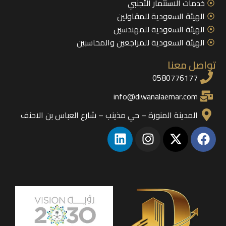
خدمات الاستثمار الأجنبي
الهيئة السعودية للمقاولين
الهيئة السعودية للمهندسين
الهيئة السعودية للمراجعين والمحاسبين
تواصل معنا
0580776177
info@diwanalaemar.com
المدينة المنورة – حي مذينب – شارع العباس بن الاحنف
L
I
X
F
i
n
-
a
n
s
t
c
k
t
w
e
e
a
i
b
d
g
t
o
i
r
t
o
n
a
e
k